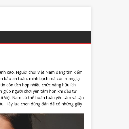
ranh cao. Người chơi Việt Nam đang tìm kiếm
ảm bảo an toàn, minh bạch mà còn mang lại
tín còn tích hợp nhiều chức năng hữu ích
am giúp người chơi yên tâm hơn khi đầu tư
ơi Việt Nam có thể hoàn toàn yên tâm và tận
ầu. Hãy lựa chọn đúng đắn để có những giây