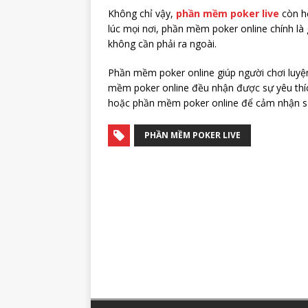
Không chỉ vậy,
phần mềm poker live
còn hỗ
lúc mọi nơi, phần mềm poker online chính là
không cần phải ra ngoài.
Phần mềm poker online giúp người chơi luyện
mềm poker online đều nhận được sự yêu thíc
hoặc phần mềm poker online để cảm nhận sự 
PHẦN MỀM POKER LIVE