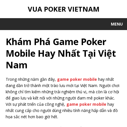
VUA POKER VIETNAM
MENU
Khám Phá Game Poker
Mobile Hay Nhất Tại Việt
Nam
Trong những năm gần đây,
game poker mobile
hay nhất
đang dần trở thành một trào lưu mới tại Việt Nam. Người chơi
không chỉ tìm kiếm những trải nghiệm thú vị, mà còn là cơ hội
để giao lưu và kết nối với những người đam mê poker khác.
Với sự phát triển của công nghệ,
game poker mobile
hay
nhất cung cấp cho người dùng nhiều tính năng hấp dẫn và đồ
họa sắc nét hơn bao giờ hết.