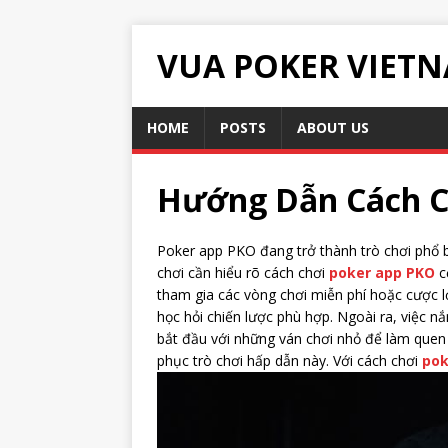
VUA POKER VIET
HOME
POSTS
ABOUT US
Hướng Dẫn Cách C
Poker app PKO đang trở thành trò chơi phổ b
chơi cần hiểu rõ cách chơi
poker app PKO
c
tham gia các vòng chơi miễn phí hoặc cược l
học hỏi chiến lược phù hợp. Ngoài ra, việc 
bắt đầu với những ván chơi nhỏ để làm quen
phục trò chơi hấp dẫn này. Với cách chơi
pok