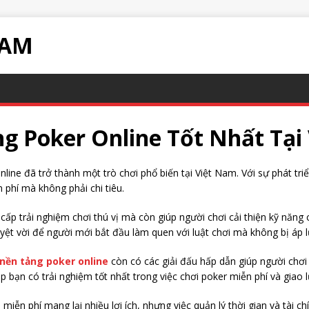
NAM
 Poker Online Tốt Nhất Tại
ine đã trở thành một trò chơi phổ biến tại Việt Nam. Với sự phát tri
 phí mà không phải chi tiêu.
cấp trải nghiệm chơi thú vị mà còn giúp người chơi cải thiện kỹ năng
uyệt vời để người mới bắt đầu làm quen với luật chơi mà không bị áp lự
nền tảng poker online
còn có các giải đấu hấp dẫn giúp người chơi c
 bạn có trải nghiệm tốt nhất trong việc chơi poker miễn phí và giao 
iễn phí mang lại nhiều lợi ích, nhưng việc quản lý thời gian và tài chí