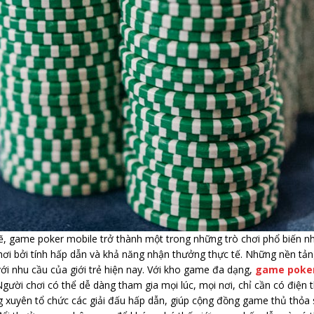
, game poker mobile trở thành một trong những trò chơi phổ biến nhấ
hơi bởi tính hấp dẫn và khả năng nhận thưởng thực tế. Những nền tảng
với nhu cầu của giới trẻ hiện nay. Với kho game đa dạng,
game poker
gười chơi có thể dễ dàng tham gia mọi lúc, mọi nơi, chỉ cần có điện th
xuyên tổ chức các giải đấu hấp dẫn, giúp cộng đồng game thủ thỏa sứ