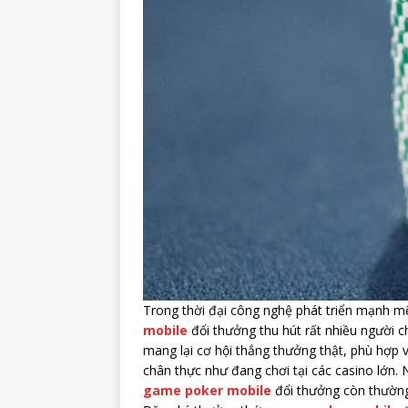
Trong thời đại công nghệ phát triển mạnh mẽ
mobile
đổi thưởng thu hút rất nhiều người c
mang lại cơ hội thắng thưởng thật, phù hợp 
chân thực như đang chơi tại các casino lớn. N
game poker mobile
đổi thưởng còn thường 