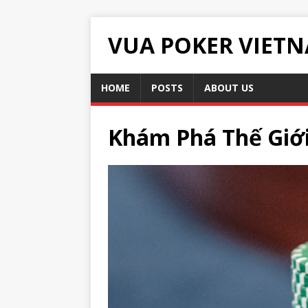
VUA POKER VIET
HOME
POSTS
ABOUT US
Khám Phá Thế Giới