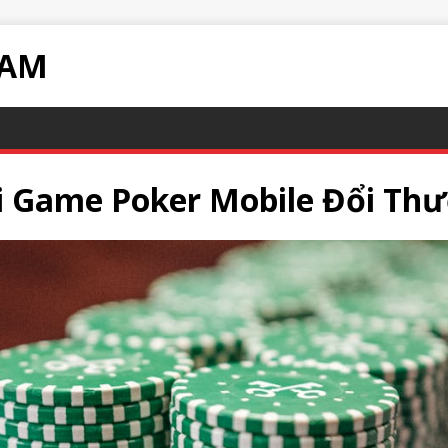
NAM
 Game Poker Mobile Đổi Thư