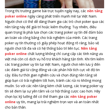
Trong thị trường game bài trực tuyến ngày nay, các
nền tảng
poker online
ngày càng phát triển mạnh mẽ tại Việt Nam.
Người chơi có thể dễ dàng tham gia các trò chơi poker qua các
nền tảng này để giải trí hoặc kiếm thưởng. Tuy nhiên, điều
quan trọng là phải lựa chọn các trang poker uy tín để đảm bảo
an toàn và công bằng cho trải nghiệm của mình. Các trang
poker uy tín thường có giấy phép hoạt động rõ ràng, bảo vệ
người chơi tối đa và có hệ thống bảo trì liên tục.
Nền tảng
poker online
chất lượng không chỉ cung cấp các tính năng ưu
việt mà còn có dịch vụ hỗ trợ khách hàng tận tình. Khi tìm kiếm
các trang poker uy tín tại Việt Nam, người chơi nên lưu ý đến
các đánh giá từ cộng đồng và các phản hồi tích cực về độ tin
cậy. Đầu tư thời gian nghiên cứu và chọn đúng nền tảng sẽ
giúp bạn có trải nghiệm tốt hơn, tránh các rủi ro không mong
muốn. So với các nền tảng kém chất lượng, các trang poker uy
tín sẽ đem lại sự yên tâm và cơ hội thắng cược cao hơn. Hãy
chọn lọc kỹ lưỡng để có thể tham gia các
nền tảng poker
online
uy tín, mang lại trải nghiệm trọn vẹn và an toàn nhất
cho bản thân.