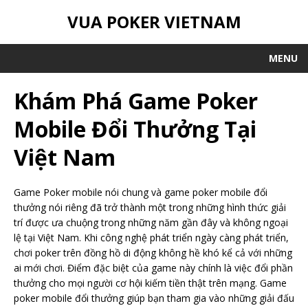
VUA POKER VIETNAM
MENU
Khám Phá Game Poker
Mobile Đổi Thưởng Tại
Việt Nam
Game Poker mobile nói chung và game poker mobile đổi
thưởng nói riêng đã trở thành một trong những hình thức giải
trí được ưa chuộng trong những năm gần đây và không ngoại
lệ tại Việt Nam. Khi công nghệ phát triển ngày càng phát triển,
chơi poker trên đồng hồ di động không hề khó kể cả với những
ai mới chơi. Điểm đặc biệt của game này chính là việc đổi phần
thưởng cho mọi người cơ hội kiếm tiền thật trên mạng. Game
poker mobile đổi thưởng giúp bạn tham gia vào những giải đấu