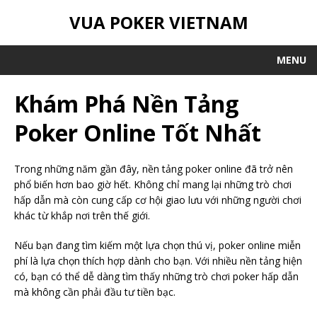
VUA POKER VIETNAM
MENU
Khám Phá Nền Tảng
Poker Online Tốt Nhất
Trong những năm gần đây, nền tảng poker online đã trở nên
phổ biến hơn bao giờ hết. Không chỉ mang lại những trò chơi
hấp dẫn mà còn cung cấp cơ hội giao lưu với những người chơi
khác từ khắp nơi trên thế giới.
Nếu bạn đang tìm kiếm một lựa chọn thú vị, poker online miễn
phí là lựa chọn thích hợp dành cho bạn. Với nhiều nền tảng hiện
có, bạn có thể dễ dàng tìm thấy những trò chơi poker hấp dẫn
mà không cần phải đầu tư tiền bạc.