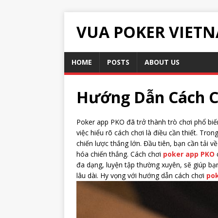
VUA POKER VIET
HOME
POSTS
ABOUT US
Hướng Dẫn Cách C
Poker app PKO đã trở thành trò chơi phổ bi
việc hiểu rõ cách chơi là điều cần thiết. Tro
chiến lược thắng lớn. Đầu tiên, bạn cần tải v
hóa chiến thắng. Cách chơi
poker app PKO
c
đa dạng, luyện tập thường xuyên, sẽ giúp bạ
lâu dài. Hy vọng với hướng dẫn cách chơi
po