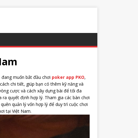
 Nam
ạn đang muốn bắt đầu chơi
poker app PKO
,
ách chi tiết, giúp bạn có thêm kỹ năng và
vòng cược và cách xây dựng bài để tối đa
a ra quyết định hợp lý. Tham gia các bàn chơi
quên quản lý vốn hợp lý để duy trì cuộc chơi
ơi tại Việt Nam.